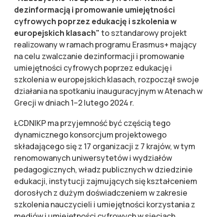
dezinformacją i promowanie umiejętności
cyfrowych poprzez edukację i szkolenia w
europejskich klasach"
to sztandarowy projekt
realizowany w ramach programu Erasmus+ mający
na celu zwalczanie dezinformacji i promowanie
umiejętności cyfrowych poprzez edukację i
szkolenia w europejskich klasach, rozpoczął swoje
działania na spotkaniu inauguracyjnym w Atenach w
Grecji w dniach 1–2 lutego 2024 r.
ŁCDNIKP ma przyjemność być częścią tego
dynamicznego konsorcjum projektowego
składającego się z 17 organizacji z 7 krajów, w tym
renomowanych uniwersytetów i wydziałów
pedagogicznych, władz publicznych w dziedzinie
edukacji, instytucji zajmujących się kształceniem
dorosłych z dużym doświadczeniem w zakresie
szkolenia nauczycieli i umiejętności korzystania z
mediów i umiejętności cyfrowych w sieciach