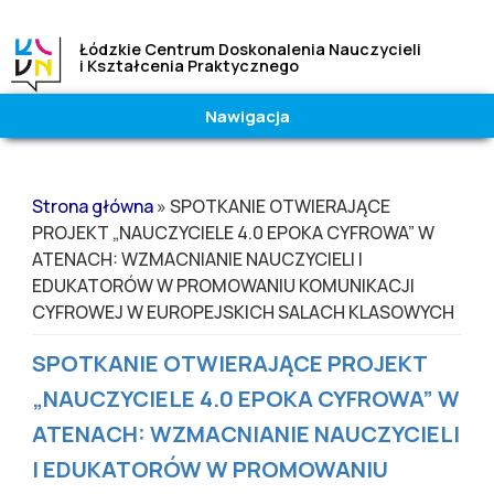
Łódzkie Centrum Doskonalenia Nauczycieli
i Kształcenia Praktycznego
Nawigacja
Wielkość
Kontrast
czcionki
|
Wysoki
Jesteś tutaj
A
A
A
Strona główna
» SPOTKANIE OTWIERAJĄCE
Normalny
PROJEKT „NAUCZYCIELE 4.0 EPOKA CYFROWA” W
ATENACH: WZMACNIANIE NAUCZYCIELI I
EDUKATORÓW W PROMOWANIU KOMUNIKACJI
CYFROWEJ W EUROPEJSKICH SALACH KLASOWYCH
SPOTKANIE OTWIERAJĄCE PROJEKT
„NAUCZYCIELE 4.0 EPOKA CYFROWA” W
ATENACH: WZMACNIANIE NAUCZYCIELI
I EDUKATORÓW W PROMOWANIU