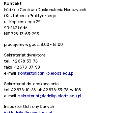
Kontakt
Łódzkie Centrum Doskonalenia Nauczycieli
i Kształcenia Praktycznego
ul. Kopcińskiego 29
90-142 Łódź
NIP 725-13-63-293
pracujemy w godz. 8:00 - 14:00
Sekretariat dyrektora
tel.: 42 678-33-78
faks: 42 678-07-98
e-mail:
kontakt@lcdnikp.elodz.edu.pl
Sekretariat ds. doskonalenia
tel. 42 678-10-85 lub 42 678-33-78, w. 105
e-mail:
sekretariat@lcdnikp.elodz.edu.pl
Inspektor Ochrony Danych
iod.lcdnikp@cuwo.lodz.pl