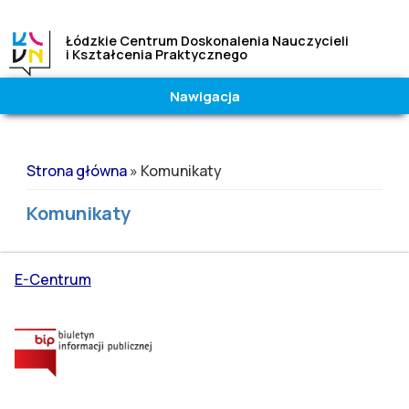
Łódzkie Centrum Doskonalenia Nauczycieli
i Kształcenia Praktycznego
Nawigacja
Wielkość
Kontrast
czcionki
|
Wysoki
Jesteś tutaj
A
A
A
Strona główna
» Komunikaty
Normalny
Komunikaty
E-Centrum